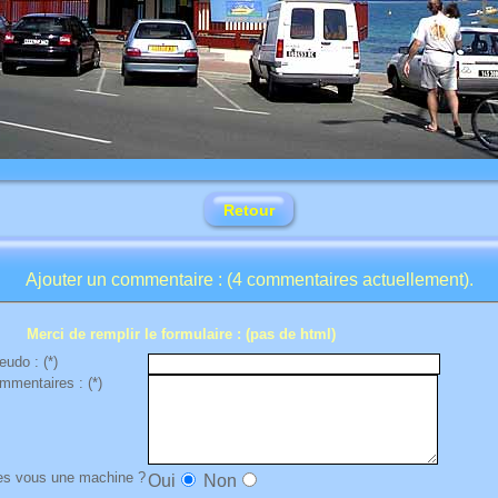
Retour
Ajouter un commentaire : (4 commentaires actuellement).
Merci de remplir le formulaire : (pas de html)
eudo : (*)
mmentaires : (*)
es vous une machine ?
Oui
Non