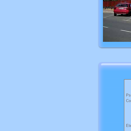
Ps
Co
Et