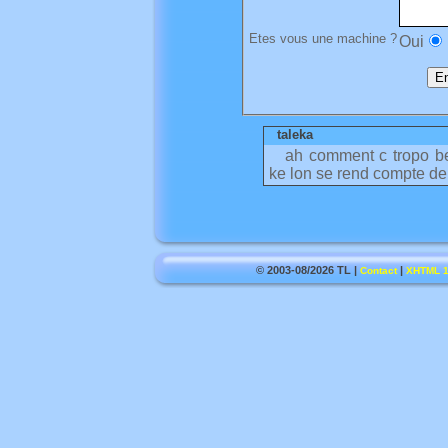
Etes vous une machine ?
Oui
taleka
ah comment c tropo be
ke lon se rend compte de 
© 2003-08/2026 TL |
|
Contact
XHTML 1.