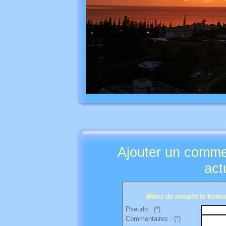
Ajouter un comme
act
Merci de remplir le formul
Pseudo : (*)
Commentaires : (*)