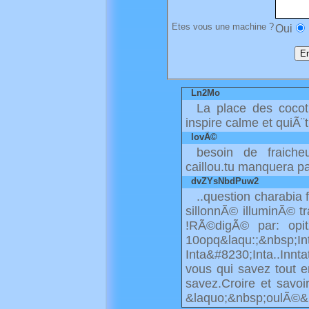
Etes vous une machine ?
Oui
Ln2Mo
La place des cocot
inspire calme et quiÃ¨
lovÃ©
besoin de fraiche
caillou.tu manquera pa
dvZYsNbdPuw2
..question charabia f
sillonnÃ© illuminÃ© tr
!RÃ©digÃ© par: opi
10opq&laqu:;&nbsp;
Inta&#8230;Inta..Innt
vous qui savez tout e
savez.Croire et savoi
&laquo;&nbsp;oulÃ©&