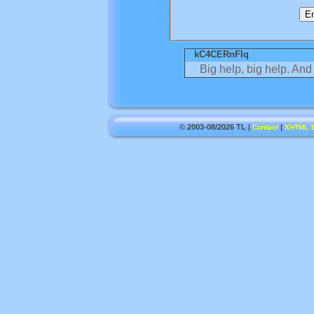
kC4CERnFIq
Big help, big help. And
© 2003-08/2026 TL |
|
Contact
XHTML 1.