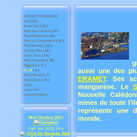
YUGGOTH'S WORLD
ACCUEIL
Anse Vata
( 23 )
Baie des Citrons
( 25 )
Port Plaisance
( 28 )
Baie de l'Orphelinat
( 25 )
Port Moselle
( 20 )
Centre Ville
( 22 )
Ouen Toro
( 18 )
Parc Forestier
( 18 )
g
Magenta
( 17 )
aussi une des plu
S L N
( 4 )
Base Navale
( 7 )
ERAMET
. Ses act
Mont Dore
( 18 )
Liens
manganèse. Le
S
Livre d'Or
Nouvelle Calédoni
Commentaires
mines de toute l'i
représente une 
monde.
MAJ Octobre 2013