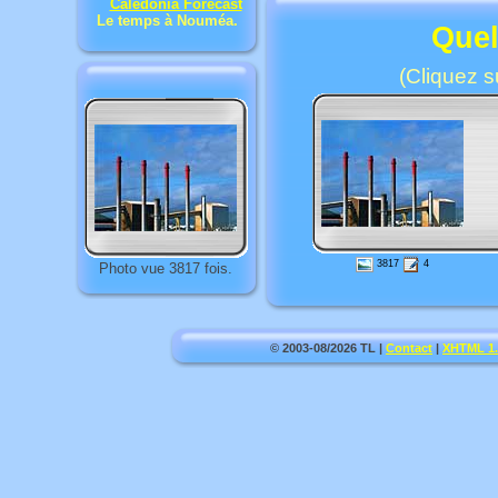
Le temps à Nouméa.
Quel
(Cliquez s
3817
4
Photo vue 3817 fois.
© 2003-08/2026 TL |
Contact
|
XHTML 1.0